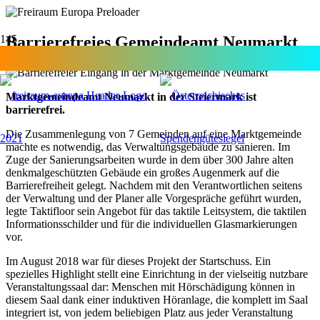
Barrierefreies Gemeindeamt Neumarkt
Marktgemeindeamt Neumarkt in der Steiermark ist
barrierefrei.
Die Zusammenlegung von 7 Gemeinden auf eine Marktgemeinde
machte es notwendig, das Verwaltungsgebäude zu sanieren. Im
Zuge der Sanierungsarbeiten wurde in dem über 300 Jahre alten
denkmalgeschützten Gebäude ein großes Augenmerk auf die
Barrierefreiheit gelegt. Nachdem mit den Verantwortlichen seitens
der Verwaltung und der Planer alle Vorgespräche geführt wurden,
legte Taktifloor sein Angebot für das taktile Leitsystem, die taktilen
Informationsschilder und für die individuellen Glasmarkierungen
vor.
Im August 2018 war für dieses Projekt der Startschuss. Ein
spezielles Highlight stellt eine Einrichtung in der vielseitig nutzbare
Veranstaltungssaal dar: Menschen mit Hörschädigung können in
diesem Saal dank einer induktiven Höranlage, die komplett im Saal
integriert ist, von jedem beliebigen Platz aus jeder Veranstaltung