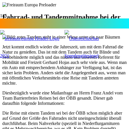
Fahrrad- und Tandemmitnahme bei der
ÖBB und der Westbahn
Jetzt kommt endlich wieder die Jahreszeit, um mit dem Fahrrad die
Natur zu genießen. Das ist mit dem Tandem auch für Blinde und
Sehbehinderte möglich und das nützen laut unserem Referent für
Mobilität und Freizeit Gerhard Hojas auch sehr viele aus. Wenn man
ein Auto mit entsprechendem Anhänger zur Verfügung hat, ist das
sicher kein Problem. Anders sieht die Angelegenheit aus, wenn man
mit öffentlichen Verkehrsmitteln eine Reise mit Tandem antreten
möchte.
Diesbezüglich wurde eine Mailanfrage an Herrn Franz Andel vom
Team Barrierefreies Reisen bei der ÖBB gesandt. Dieser gab
daraufhin folgende Informationen:
Die Reise mit einem Tandem sei bei der ÖBB schon möglich aber
auf Grund der Größe des Fahrrades nicht uneingeschränkt überall
durchführbar. Beim Nahverkehr (speziell in Niederflurgarnituren
gibt es Mehrzweckbereiche, wo es zB. Kein Problem darstellt).