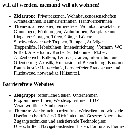
will alt werden, niemand will alt wohnen!
Zielgruppe
: Privatpersonen, Wohnbaugenossenschaften,
ArchitektInnen, BaumeisterInnnen, HandwerkerInnen
Themen
: anpassbarer, barrierefreier Wohnbau: gesetzliche
Grundlagen, Förderungen, Wohnformen; Parkplätze und
Eingänge: Garagen, Türen, Gänge, Böden;
Stockwerkswechsel: Treppen, Rampen, Aufzüge,
Treppenlifte, Hebebühnen; Inneneinrichtung: Vorraum, WC
& Bad, Abstellraum, Küche, Schlafzimmer, Möbel;
Außenbereich: Balkon, Terrasse, Garten; Information und
Orientierung: Akustik, Kontraste und Beleuchtung; Bau- und
Raumakustik: Haustechnik, barrierefreier Brandschutz und
Fluchtwege, notwendige Hilfsmittel.
Barrierefreie Websites
Zielgruppe
: öffentliche Stellen, Unternehmen,
ProgrammiererInnen, WebdesignerInnen, EDV-
Verantwortliche, Studierende
Themen
: Wer braucht barrierefreie Webseiten und wie viele
UserInnen betrifft dies? Richtlinien und Gesetze; Alternative
Zugangstechniken und assistierende Technologien;
Überschriften; Navigationsleisten; Listen; Formulare; Frames;